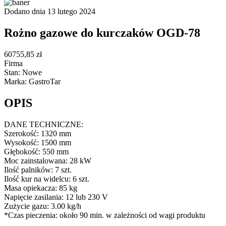
Dodano dnia 13 lutego 2024
Rożno gazowe do kurczaków OGD-78
60755,85 zł
Firma
Stan: Nowe
Marka: GastroTar
OPIS
DANE TECHNICZNE:
Szerokość: 1320 mm
Wysokość: 1500 mm
Głębokość: 550 mm
Moc zainstalowana: 28 kW
Ilość palników: 7 szt.
Ilość kur na widelcu: 6 szt.
Masa opiekacza: 85 kg
Napięcie zasilania: 12 lub 230 V
Zużycie gazu: 3.00 kg/h
*Czas pieczenia: około 90 min. w zależności od wagi produktu