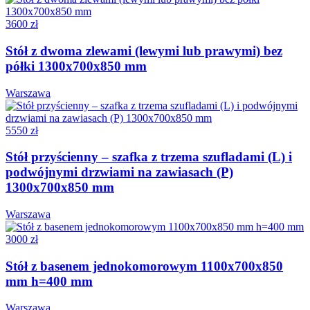
3600 zł
Stół z dwoma zlewami (lewymi lub prawymi) bez
półki 1300x700x850 mm
Warszawa
5550 zł
Stół przyścienny – szafka z trzema szufladami (L) i
podwójnymi drzwiami na zawiasach (P)
1300x700x850 mm
Warszawa
3000 zł
Stół z basenem jednokomorowym 1100x700x850
mm h=400 mm
Warszawa