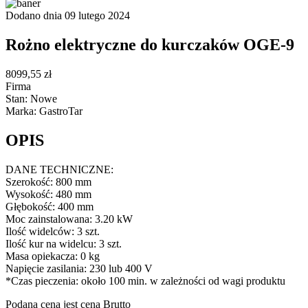
Dodano dnia 09 lutego 2024
Rożno elektryczne do kurczaków OGE-9
8099,55 zł
Firma
Stan: Nowe
Marka: GastroTar
OPIS
DANE TECHNICZNE:
Szerokość: 800 mm
Wysokość: 480 mm
Głębokość: 400 mm
Moc zainstalowana: 3.20 kW
Ilość widelców: 3 szt.
Ilość kur na widelcu: 3 szt.
Masa opiekacza: 0 kg
Napięcie zasilania: 230 lub 400 V
*Czas pieczenia: około 100 min. w zależności od wagi produktu
Podana cena jest ceną Brutto