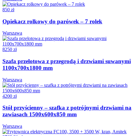
850 zł
Opiekacz rolkowy do parówek – 7 rolek
Warszawa
8250 zł
Szafa przelotowa z przegrodą i drzwiami suwanymi
1100x700x1800 mm
Warszawa
4200 zł
Stół przyścienny – szafka z potrójnymi drzwiami na
zawiasach 1500x600x850 mm
Warszawa