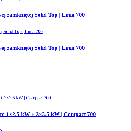
j zamkniętej Solid Top | Linia 700
j zamkniętej Solid Top | Linia 700
ym 1×2.5 kW + 3×3.5 kW | Compact 700