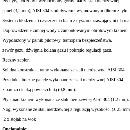
Pochyły, tłoczony i wzmocniony górny blat ze stali nierdzewnej
panel (3,2 mm), AISI 304 z odpływem i wyjmowanym filtrem z tyłu
System chłodzenia i czyszczenia blatu z dyszami zraszającymi dla m
Doprowadzenie zimnej wody z zamontowanym obrotowym kranem
Wyposażony w palnik pilotowy, termopara bezpieczeństwa,
zawór gazu, dźwignia kolana gazu i pokrętło regulacji gazu.
Ręczny zapłon
Solidna konstrukcja ramy wykonana ze stali nierdzewnej AISI 304
Przednie i boczne panele wykonane ze stali nierdzewnej AISI 304
z bardzo cienką powierzchnią (0,8 mm).
Płyta nad kranem wykonana ze stali nierdzewnej AISI 304 (1,2 mm).
Nogi wykonane ze stali nierdzewnej z regulacją wysokości (± 25 mm
2 x stojak na wok
Opcjonalnie: