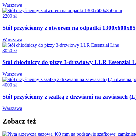
Warszawa
2200 zł
Stół przyścienny z otworem na odpadki 1300x600x
Warszawa
8050 zł
Stół chłodniczy do pizzy 3-drzwiowy LLR Essenzial L
Warszawa
4000 zł
Stół przyścienny z szafką z drzwiami na zawiasach
Warszawa
Zobacz też