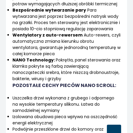
potraw wymagających dłuższej obróbki termicznej
Bezpośrednie wytwarzanie pary
Para
wytwarzana jest poprzez bezpośredni natrysk wody
na grzałki. Proces ten sterowany jest elektronicznie i
posiada 10-cio stopniową regulację zaparowania
Wentylatory z auto-rewersem
Auto-rewers, czyli
automatyczna zmiana kierunku obrotu
wentylatora, gwarantuje jednorodną temperaturę w
całej komorze pieca
NANO Technology:
Pokrętła, panel sterowania oraz
klamka pokryte są farbą zawierającą
nanocząsteczki srebra, które niszczą drobnoustroje,
bakterie, wirusy i grzyby
POZOSTAŁE CECHY PIECÓW NANO SCROLL:
Uszczelka drzwi wykonana z grubego i odpornego
na wysokie temperatury silikonu. Łatwa do
samodzielnej wymiany
Izolowana obudowa pieca wpływa na oszczędność
energii elektrycznej
Podwójnie przeszklone drzwi do komory oraz