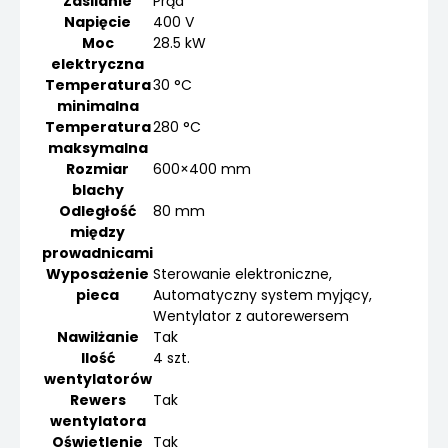
Zasilanie
Prąd
Napięcie
400 V
Moc
28.5 kW
elektryczna
Temperatura
30 °C
minimalna
Temperatura
280 °C
maksymalna
Rozmiar
600×400 mm
blachy
Odległość
80 mm
między
prowadnicami
Wyposażenie
Sterowanie elektroniczne,
pieca
Automatyczny system myjący,
Wentylator z autorewersem
Nawilżanie
Tak
Ilość
4 szt.
wentylatorów
Rewers
Tak
wentylatora
Oświetlenie
Tak