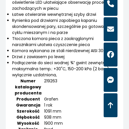
oświetlenie LED ułatwiające obserwację procesów
zachodzących w piecu
Łatwe otwieranie wewnętrznej szyby drzwi
Rynienka pod drzwiami zapobiega kapaniu
skondensowanej pary, szczególnie po gotowaniu w
cyklu mieszanym i na parze
Tłoczona komora pieca z zaokrąglonymi
narożnikami ułatwia czyszczenie pieca
Komora wykonana ze stali nierdzewnej AISI 304
Drzwi z zawiasem po lewej
Podłączenie do sieci wodnej: ¾” gwint zewnętrzny,
maksymalna temp.: +30˚C, 150-200 kPa (2 bary),
wyłącznie uzdatniona,
Numer
219263
katalogowy
producenta
Producent
Grafen
Gwarancja
1 rok
Szerokość
1091 mm
Głębokość
938 mm
Wysokość
1900 mm