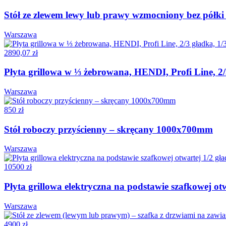
Stół ze zlewem lewy lub prawy wzmocniony bez pół
Warszawa
2890,07 zł
Płyta grillowa w ⅓ żebrowana, HENDI, Profi Line, 
Warszawa
850 zł
Stół roboczy przyścienny – skręcany 1000x700mm
Warszawa
10500 zł
Płyta grillowa elektryczna na podstawie szafkowej o
Warszawa
4900 zł