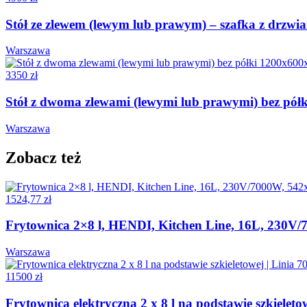
Stół ze zlewem (lewym lub prawym) – szafka z drzw
Warszawa
3350 zł
Stół z dwoma zlewami (lewymi lub prawymi) bez pó
Warszawa
Zobacz też
1524,77 zł
Frytownica 2×8 l, HENDI, Kitchen Line, 16L, 230
Warszawa
11500 zł
Frytownica elektryczna 2 x 8 l na podstawie szkieletow