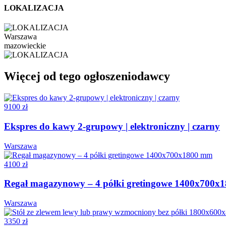
LOKALIZACJA
Warszawa
mazowieckie
Więcej od tego ogłoszeniodawcy
9100 zł
Ekspres do kawy 2-grupowy | elektroniczny | czarny
Warszawa
4100 zł
Regał magazynowy – 4 półki gretingowe 1400x700x
Warszawa
3350 zł