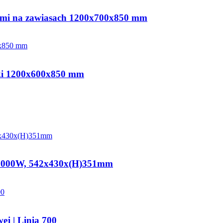
iami na zawiasach 1200x700x850 mm
łki 1200x600x850 mm
V/7000W, 542x430x(H)351mm
ej | Linia 700