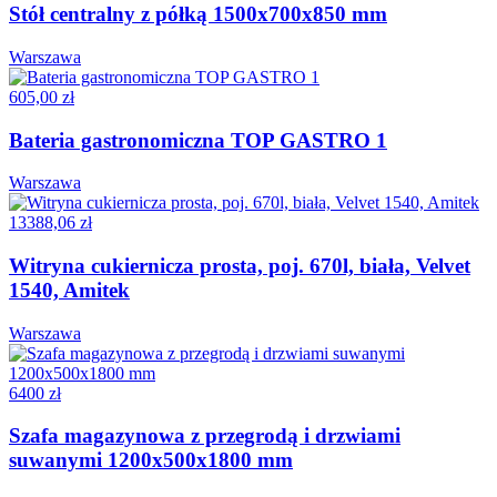
Stół centralny z półką 1500x700x850 mm
Warszawa
605,00 zł
Bateria gastronomiczna TOP GASTRO 1
Warszawa
13388,06 zł
Witryna cukiernicza prosta, poj. 670l, biała, Velvet
1540, Amitek
Warszawa
6400 zł
Szafa magazynowa z przegrodą i drzwiami
suwanymi 1200x500x1800 mm