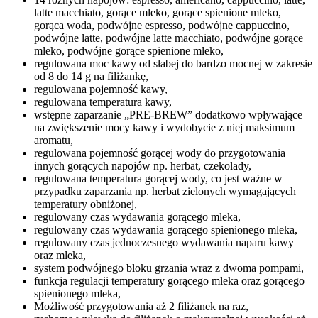
latte macchiato, gorące mleko, gorące spienione mleko,
gorąca woda, podwójne espresso, podwójne cappuccino,
podwójne latte, podwójne latte macchiato, podwójne gorące
mleko, podwójne gorące spienione mleko,
regulowana moc kawy od słabej do bardzo mocnej w zakresie
od 8 do 14 g na filiżankę,
regulowana pojemność kawy,
regulowana temperatura kawy,
wstępne zaparzanie „PRE-
BREW
” dodatkowo wpływające
na zwiększenie mocy kawy i wydobycie z niej maksimum
aromatu,
regulowana pojemność gorącej wody do przygotowania
innych gorących napojów np. herbat, czekolady,
regulowana temperatura gorącej wody, co jest ważne w
przypadku zaparzania np. herbat zielonych wymagających
temperatury obniżonej,
regulowany czas wydawania gorącego mleka,
regulowany czas wydawania gorącego spienionego mleka,
regulowany czas jednoczesnego wydawania naparu kawy
oraz mleka,
system podwójnego bloku grzania wraz z dwoma pompami,
funkcja regulacji temperatury gorącego mleka oraz gorącego
spienionego mleka,
Możliwość przygotowania aż 2 filiżanek na raz,