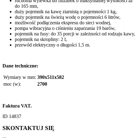
ruchoma wylewka do filiżanek o maksymalnej wysokości aż
do 165 mm,
duży pojemnik na kawę ziarnistą o pojemności 1 kg,
duży pojemnik na świeżą wodę o pojemności 6 litrów,
możliwość podłączenia ekspresu do sieci wodnej,
pompa wibracyjna o ciśnieniu zaparzania 19 barów,
pojemnik na fusy: do 35 porcji w zależności od rodzaju kawy,
pojemnik na skropliny: 2 l,
przewód elektryczny o długości 1,5 m.
Dane techniczne:
Wymiary w mm:
390x511x582
moc (w):
2700
Faktura VAT.
ID 14837
SKONTAKTUJ SIĘ