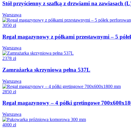
Stół przyścienny z szafką z drzwiami na zawiasach 
Warszawa
3050 zł
Regał magazynowy z półkami przestawnymi – 5 pół
Warszawa
2378 zł
Zamrażarka skrzyniowa pełna 537L
Warszawa
2850 zł
Regał magazynowy – 4 półki gretingowe 700x600x1
Warszawa
4000 zł