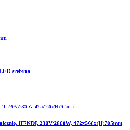
 mm
m LED srebrna
hanicznie, HENDI, 230V/2800W, 472x566x(H)705mm