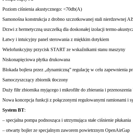
Poziom ciśnienia akustycznego: <70db(A)
Samonośna konstrukcja z drobno szczotkowanej stali nierdzewnej AI
Drzwi z hermetyczną uszczelką dla doskonałej izolacji termo-akustyc
Łatwy i intuicyjny panel sterowania z miękkim dotykiem
Wielofunkcyjny przycisk START ze wskaźnikami stanu maszyny
Niskonapięciowa płytka drukowana
Blokada bojlera przez „dynamiczną” regulację w celu zapewnienia p
Samoczyszczący zbiornik tłoczony
Duży filtr zbiornika myjącego i mikrofiltr do zbierania i przenosze
Nowa koncepcja funkcji z połączonymi regulowanymi ramionami i s
System BT
:
– specjalna pompa podnosząca i utrzymująca stałe ciśnienie płukania
– otwarty bojler ze specjalnym zaworem powietrznym OpenAirGap