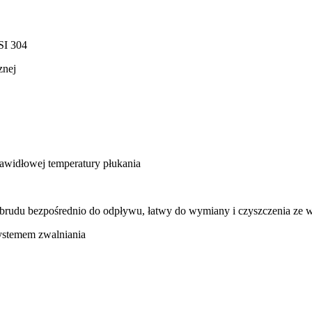
SI 304
znej
rawidłowej temperatury płukania
nia brudu bezpośrednio do odpływu, łatwy do wymiany i czyszczenia ze 
ystemem zwalniania