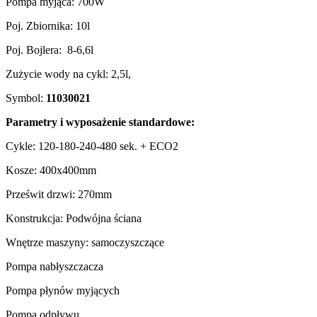
Pompa myjąca: 700W
Poj. Zbiornika: 10l
Poj. Bojlera:
8-6,6l
Zużycie wody na cykl: 2,5l,
Symbol:
11030021
Parametry i wyposażenie standardowe:
Cykle: 120-180-240-480 sek. + ECO2
Kosze: 400x400mm
Prześwit drzwi: 270mm
Konstrukcja: Podwójna ściana
Wnętrze maszyny: samoczyszczące
Pompa nabłyszczacza
Pompa płynów myjących
Pompa odpływu