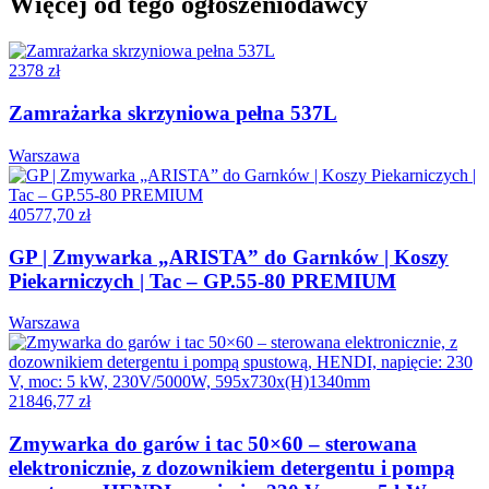
Więcej od tego ogłoszeniodawcy
2378 zł
Zamrażarka skrzyniowa pełna 537L
Warszawa
40577,70 zł
GP | Zmywarka „ARISTA” do Garnków | Koszy
Piekarniczych | Tac – GP.55-80 PREMIUM
Warszawa
21846,77 zł
Zmywarka do garów i tac 50×60 – sterowana
elektronicznie, z dozownikiem detergentu i pompą