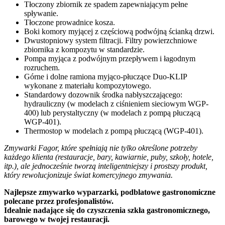
Tłoczony zbiornik ze spadem zapewniającym pełne
spływanie.
Tłoczone prowadnice kosza.
Boki komory myjącej z częściową podwójną ścianką drzwi.
Dwustopniowy system filtracji. Filtry powierzchniowe
zbiornika z kompozytu w standardzie.
Pompa myjąca z podwójnym przepływem i łagodnym
rozruchem.
Górne i dolne ramiona myjąco-płuczące Duo-KLIP
wykonane z materiału kompozytowego.
Standardowy dozownik środka nabłyszczającego:
hydrauliczny (w modelach z ciśnieniem sieciowym WGP-
400) lub perystaltyczny (w modelach z pompą płuczącą
WGP-401).
Thermostop w modelach z pompą płuczącą (WGP-401).
Zmywarki Fagor, które spełniają nie tylko określone potrzeby
każdego klienta (restauracje, bary, kawiarnie, puby, szkoły, hotele,
itp.), ale jednocześnie tworzą inteligentniejszy i prostszy produkt,
który rewolucjonizuje świat komercyjnego zmywania.
Najlepsze zmywarko wyparzarki, podblatowe gastronomiczne
polecane przez profesjonalistów.
Idealnie nadające się do czyszczenia szkła gastronomicznego,
barowego w twojej restauracji.