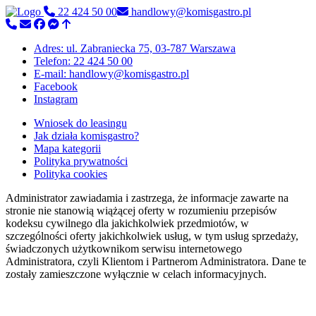
22 424 50 00
handlowy@komisgastro.pl
Adres: ul. Zabraniecka 75, 03-787 Warszawa
Telefon: 22 424 50 00
E-mail: handlowy@komisgastro.pl
Facebook
Instagram
Wniosek do leasingu
Jak działa komisgastro?
Mapa kategorii
Polityka prywatności
Polityka cookies
Administrator zawiadamia i zastrzega, że informacje zawarte na
stronie nie stanowią wiążącej oferty w rozumieniu przepisów
kodeksu cywilnego dla jakichkolwiek przedmiotów, w
szczególności oferty jakichkolwiek usług, w tym usług sprzedaży,
świadczonych użytkownikom serwisu internetowego
Administratora, czyli Klientom i Partnerom Administratora. Dane te
zostały zamieszczone wyłącznie w celach informacyjnych.