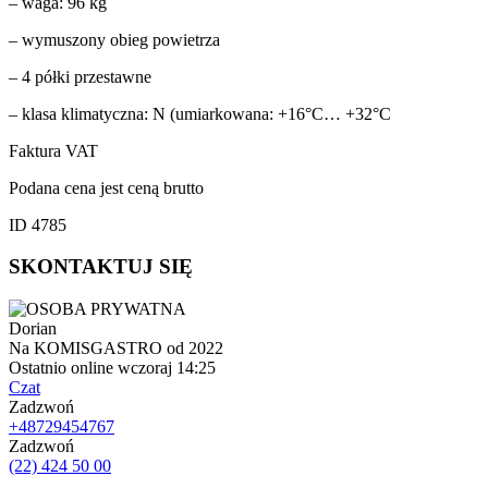
– waga: 96 kg
– wymuszony obieg powietrza
– 4 półki przestawne
– klasa klimatyczna: N (umiarkowana: +16°C… +32°C
Faktura VAT
Podana cena jest ceną brutto
ID 4785
SKONTAKTUJ SIĘ
Dorian
Na KOMISGASTRO od 2022
Ostatnio online wczoraj 14:25
Czat
Zadzwoń
+48729454767
Zadzwoń
(22) 424 50 00