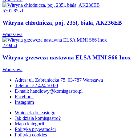
5701,85 zł
Witryna chłodnicza, poj. 235l, biala, AK236EB
Warszawa
2794 zł
Witryna grzewcza nastawna ELSA MINI S66 Inox
Warszawa
Adres: ul. Zabraniecka 75, 03-787 Warszawa
Telefon: 22 424 50 00
E-mail: handlowy@komisgastro.pl
Facebook
Instagram
Wniosek do leasingu
Jak działa komisgastro?
Mapa kategorii
Polityka prywatności
Polityka cookies