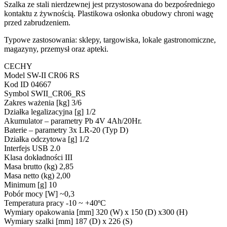
Szalka ze stali nierdzewnej jest przystosowana do bezpośredniego
kontaktu z żywnością. Plastikowa osłonka obudowy chroni wagę
przed zabrudzeniem.
Typowe zastosowania: sklepy, targowiska, lokale gastronomiczne,
magazyny, przemysł oraz apteki.
CECHY
Model SW-II CR06 RS
Kod ID 04667
Symbol SWII_CR06_RS
Zakres ważenia [kg] 3/6
Działka legalizacyjna [g] 1/2
Akumulator – parametry Pb 4V 4Ah/20Hr.
Baterie – parametry 3x LR-20 (Typ D)
Działka odczytowa [g] 1/2
Interfejs USB 2.0
Klasa dokładności III
Masa brutto (kg) 2,85
Masa netto (kg) 2,00
Minimum [g] 10
Pobór mocy [W] ~0,3
Temperatura pracy -10 ~ +40ºC
Wymiary opakowania [mm] 320 (W) x 150 (D) x300 (H)
Wymiary szalki [mm] 187 (D) x 226 (S)