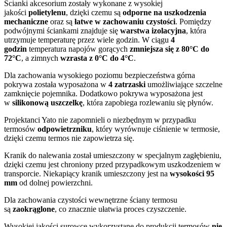
Ścianki akcesorium zostały wykonane z wysokiej
jakości
polietylenu
, dzięki czemu są
odporne na uszkodzenia
mechaniczne
oraz są
łatwe w zachowaniu czystości
. Pomiędzy
podwójnymi ściankami znajduje się
warstwa izolacyjna
, która
utrzymuje temperaturę przez wiele godzin. W ciągu
4
godzin
temperatura napojów gorących
zmniejsza się z 80°C do
72°C
, a zimnych
wzrasta z 0°C do 4°C
.
Dla zachowania wysokiego poziomu bezpieczeństwa górna
pokrywa została wyposażona w
4 zatrzaski
umożliwiające szczelne
zamknięcie pojemnika. Dodatkowo pokrywa wyposażona jest
w
silikonową uszczelkę
, która zapobiega rozlewaniu się płynów.
Projektanci Yato nie zapomnieli o niezbędnym w przypadku
termosów
odpowietrzniku
, który wyrównuje ciśnienie w termosie,
dzięki czemu termos nie zapowietrza się.
Kranik do nalewania został umieszczony w specjalnym zagłębieniu,
dzięki czemu jest chroniony przed przypadkowym uszkodzeniem w
transporcie. Niekapiący kranik umieszczony jest na
wysokości 95
mm
od dolnej powierzchni.
Dla zachowania czystości wewnętrzne ściany termosu
są
zaokrąglone
, co znacznie ułatwia proces czyszczenie.
Wysokiej jakości surowce wykorzystane do produkcji termosów
nie