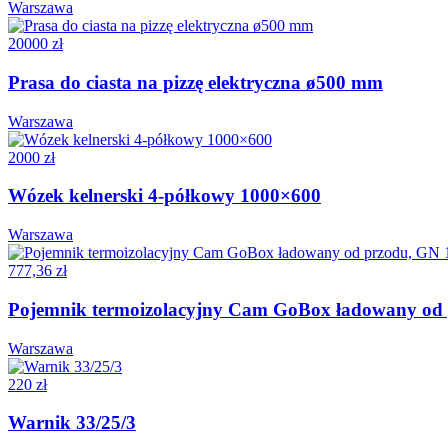
Warszawa
20000 zł
Prasa do ciasta na pizzę elektryczna ø500 mm
Warszawa
2000 zł
Wózek kelnerski 4-półkowy 1000×600
Warszawa
777,36 zł
Pojemnik termoizolacyjny Cam GoBox ładowany od p
Warszawa
220 zł
Warnik 33/25/3