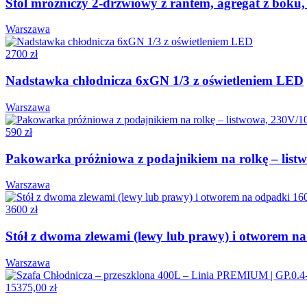
Stól mrozniczy 2-drzwiowy z rantem, agregat z bok
Warszawa
2700 zł
Nadstawka chłodnicza 6xGN 1/3 z oświetleniem LED
Warszawa
590 zł
Pakowarka próżniowa z podajnikiem na rolkę – lis
Warszawa
3600 zł
Stół z dwoma zlewami (lewy lub prawy) i otworem 
Warszawa
15375,00 zł