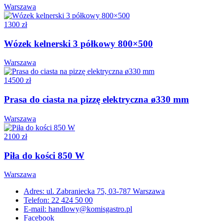
Warszawa
1300 zł
Wózek kelnerski 3 półkowy 800×500
Warszawa
14500 zł
Prasa do ciasta na pizzę elektryczna ø330 mm
Warszawa
2100 zł
Piła do kości 850 W
Warszawa
Adres: ul. Zabraniecka 75, 03-787 Warszawa
Telefon: 22 424 50 00
E-mail: handlowy@komisgastro.pl
Facebook