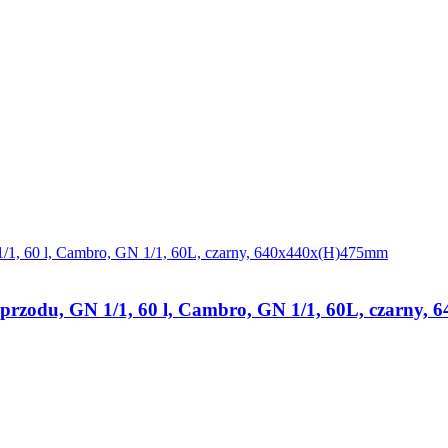
rzodu, GN 1/1, 60 l, Cambro, GN 1/1, 60L, czarny,