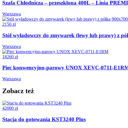
Szafa Chłodnicza – przeszklona 400L – Linia PR
Warszawa
2150 zł
Stół wyładowczy do zmywarek (lewy lub prawy) z p
Warszawa
18260 zł
Piec konwencyjno-parowy UNOX XEVC-0711-E1R
Warszawa
Zobacz też
42000 zł
Stacja do gotowania KST3240 Plus