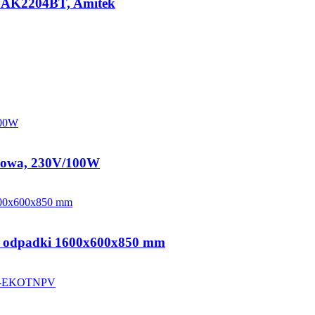
u, AK2204BT, Amitek
twowa, 230V/100W
na odpadki 1600x600x850 mm