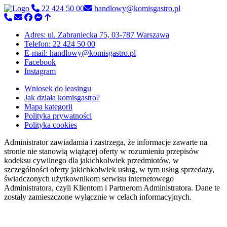
22 424 50 00
handlowy@komisgastro.pl
Adres: ul. Zabraniecka 75, 03-787 Warszawa
Telefon: 22 424 50 00
E-mail: handlowy@komisgastro.pl
Facebook
Instagram
Wniosek do leasingu
Jak działa komisgastro?
Mapa kategorii
Polityka prywatności
Polityka cookies
Administrator zawiadamia i zastrzega, że informacje zawarte na
stronie nie stanowią wiążącej oferty w rozumieniu przepisów
kodeksu cywilnego dla jakichkolwiek przedmiotów, w
szczególności oferty jakichkolwiek usług, w tym usług sprzedaży,
świadczonych użytkownikom serwisu internetowego
Administratora, czyli Klientom i Partnerom Administratora. Dane te
zostały zamieszczone wyłącznie w celach informacyjnych.