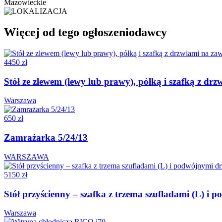
Mazowieckie
Więcej od tego ogłoszeniodawcy
4450 zł
Stół ze zlewem (lewy lub prawy), półką i szafką z 
Warszawa
650 zł
Zamrażarka 5/24/13
WARSZAWA
5150 zł
Stół przyścienny – szafka z trzema szufladami (L) 
Warszawa