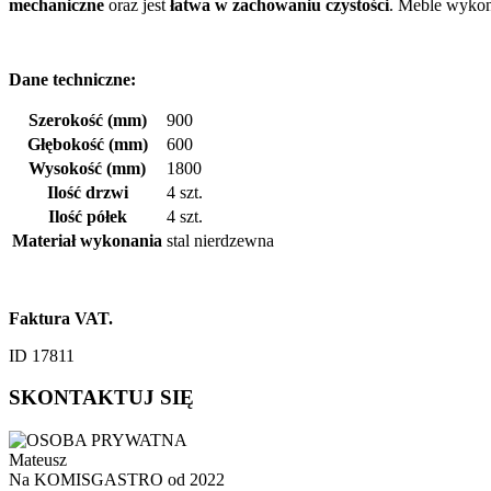
mechaniczne
oraz jest
łatwa w zachowaniu czystości
. Meble wykon
Dane techniczne:
Szerokość (mm)
900
Głębokość (mm)
600
Wysokość (mm)
1800
Ilość drzwi
4 szt.
Ilość półek
4 szt.
Materiał wykonania
stal nierdzewna
Faktura VAT.
ID 17811
SKONTAKTUJ SIĘ
Mateusz
Na KOMISGASTRO od 2022