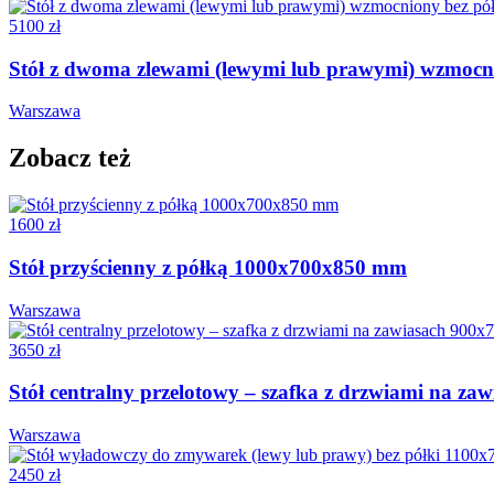
5100 zł
Stół z dwoma zlewami (lewymi lub prawymi) wzmoc
Warszawa
Zobacz też
1600 zł
Stół przyścienny z półką 1000x700x850 mm
Warszawa
3650 zł
Stół centralny przelotowy – szafka z drzwiami na z
Warszawa
2450 zł