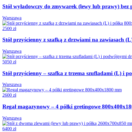
Stół wyładowczy do zmywarek (lewy lub prawy) bez
Warszawa
2500 zł
Stół przyścienny z szafką z drzwiami na zawiasach 
Warszawa
5050 zł
Stół przyścienny – szafka z trzema szufladami (L) 
Warszawa
2600 zł
Regał magazynowy – 4 półki gretingowe 800x400x1
Warszawa
6400 zł