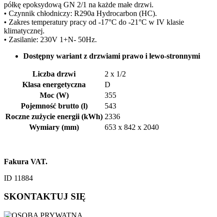
półkę epoksydową GN 2/1 na każde małe drzwi.
• Czynnik chłodniczy: R290a Hydrocarbon (HC).
• Zakres temperatury pracy od -17°C do -21°C w IV klasie
klimatycznej.
• Zasilanie: 230V 1+N- 50Hz.
Dostępny wariant z drzwiami prawo i lewo-stronnymi
Liczba drzwi
2 x 1/2
Klasa energetyczna
D
Moc (W)
355
Pojemność brutto (l)
543
Roczne zużycie energii (kWh)
2336
Wymiary (mm)
653 x 842 x 2040
Fakura VAT.
ID 11884
SKONTAKTUJ SIĘ