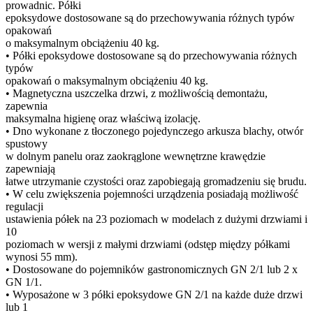
prowadnic. Półki
epoksydowe dostosowane są do przechowywania różnych typów
opakowań
o maksymalnym obciążeniu 40 kg.
• Półki epoksydowe dostosowane są do przechowywania różnych
typów
opakowań o maksymalnym obciążeniu 40 kg.
• Magnetyczna uszczelka drzwi, z możliwością demontażu,
zapewnia
maksymalna higienę oraz właściwą izolację.
• Dno wykonane z tłoczonego pojedynczego arkusza blachy, otwór
spustowy
w dolnym panelu oraz zaokrąglone wewnętrzne krawędzie
zapewniają
łatwe utrzymanie czystości oraz zapobiegają gromadzeniu się brudu.
• W celu zwiększenia pojemności urządzenia posiadają możliwość
regulacji
ustawienia półek na 23 poziomach w modelach z dużymi drzwiami i
10
poziomach w wersji z małymi drzwiami (odstęp między półkami
wynosi 55 mm).
• Dostosowane do pojemników gastronomicznych GN 2/1 lub 2 x
GN 1/1.
• Wyposażone w 3 półki epoksydowe GN 2/1 na każde duże drzwi
lub 1