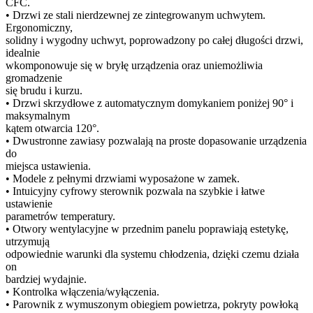
CFC.
• Drzwi ze stali nierdzewnej ze zintegrowanym uchwytem.
Ergonomiczny,
solidny i wygodny uchwyt, poprowadzony po całej długości drzwi,
idealnie
wkomponowuje się w bryłę urządzenia oraz uniemożliwia
gromadzenie
się brudu i kurzu.
• Drzwi skrzydłowe z automatycznym domykaniem poniżej 90° i
maksymalnym
kątem otwarcia 120°.
• Dwustronne zawiasy pozwalają na proste dopasowanie urządzenia
do
miejsca ustawienia.
• Modele z pełnymi drzwiami wyposażone w zamek.
• Intuicyjny cyfrowy sterownik pozwala na szybkie i łatwe
ustawienie
parametrów temperatury.
• Otwory wentylacyjne w przednim panelu poprawiają estetykę,
utrzymują
odpowiednie warunki dla systemu chłodzenia, dzięki czemu działa
on
bardziej wydajnie.
• Kontrolka włączenia/wyłączenia.
• Parownik z wymuszonym obiegiem powietrza, pokryty powłoką