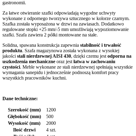
gastronomii.
Za łatwe otwieranie szafki odpowiadają wygodne uchwyty
wykonane z odpornego tworzywa sztucznego w kolorze czarnym.
Szafka została wyposażona w drzwi na zawiasach. Dodatkowo
regulowane stopki +25 mm/-5 mm umożliwiają wypoziomowanie
szafki. Szafa zawiera 2 półki montowane na stałe.
Solidna, spawana konstrukcja zapewnia
stabilność i trwałość
produktu
. Szafa magazynowa została wykonana z wysokiej
jakości
stali nierdzewnej AISI 430
, dzięki czemu jest
odporna na
uszkodzenia mechaniczne
oraz jest
łatwa w zachowaniu
czystości
. Meble wykonane ze stali nierdzewnej spełniają wszystkie
wymagania sanepidu i jednocześnie podnoszą komfort pracy
wszystkich pracowników kuchni.
Dane techniczne:
Szerokość (mm)
1200
Głębokość (mm)
500
Wysokość (mm)
2000
Ilość drzwi
4 szt.