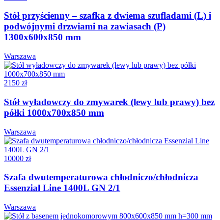
Stół przyścienny – szafka z dwiema szufladami (L) i
podwójnymi drzwiami na zawiasach (P)
1300x600x850 mm
Warszawa
2150 zł
Stół wyładowczy do zmywarek (lewy lub prawy) bez
półki 1000x700x850 mm
Warszawa
10000 zł
Szafa dwutemperaturowa chłodniczo/chłodnicza
Essenzial Line 1400L GN 2/1
Warszawa