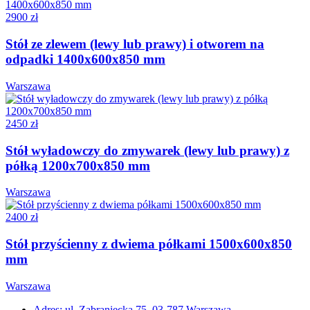
2900 zł
Stół ze zlewem (lewy lub prawy) i otworem na
odpadki 1400x600x850 mm
Warszawa
2450 zł
Stół wyładowczy do zmywarek (lewy lub prawy) z
półką 1200x700x850 mm
Warszawa
2400 zł
Stół przyścienny z dwiema półkami 1500x600x850
mm
Warszawa
Adres: ul. Zabraniecka 75, 03-787 Warszawa