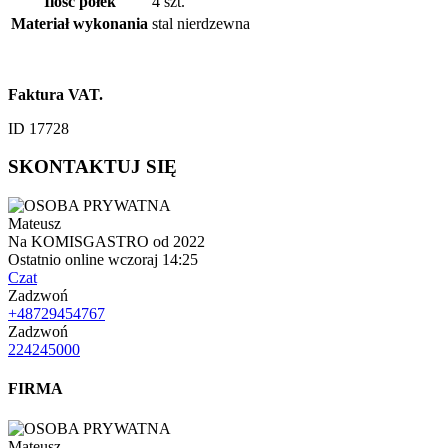
Ilość półek
4 szt.
Materiał wykonania
stal nierdzewna
Faktura VAT.
ID 17728
SKONTAKTUJ SIĘ
Mateusz
Na KOMISGASTRO od 2022
Ostatnio online wczoraj 14:25
Czat
Zadzwoń
+48729454767
Zadzwoń
224245000
FIRMA
Mateusz