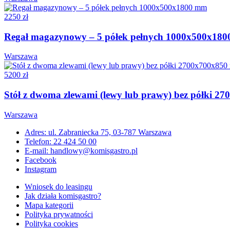
2250 zł
Regał magazynowy – 5 półek pełnych 1000x500x18
Warszawa
5200 zł
Stół z dwoma zlewami (lewy lub prawy) bez półki 
Warszawa
Adres: ul. Zabraniecka 75, 03-787 Warszawa
Telefon: 22 424 50 00
E-mail: handlowy@komisgastro.pl
Facebook
Instagram
Wniosek do leasingu
Jak działa komisgastro?
Mapa kategorii
Polityka prywatności
Polityka cookies