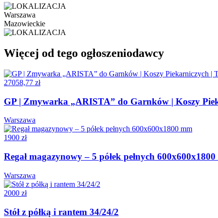
Warszawa
Mazowieckie
Więcej od tego ogłoszeniodawcy
27058,77 zł
GP | Zmywarka „ARISTA” do Garnków | Koszy Piek
Warszawa
1900 zł
Regał magazynowy – 5 półek pełnych 600x600x180
Warszawa
2000 zł
Stół z półką i rantem 34/24/2