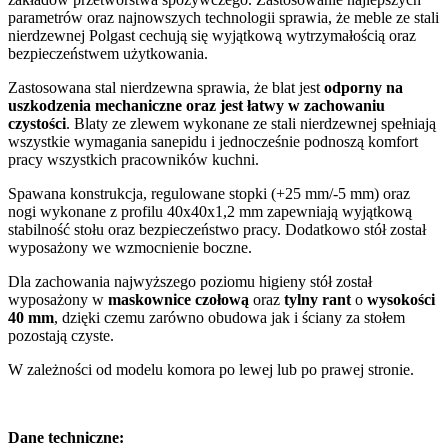
parametrów oraz najnowszych technologii sprawia, że meble ze stali
nierdzewnej Polgast cechują się wyjątkową wytrzymałością oraz
bezpieczeństwem użytkowania.
Zastosowana stal nierdzewna sprawia, że blat jest
odporny na
uszkodzenia mechaniczne oraz jest łatwy w zachowaniu
czystości
. Blaty ze zlewem wykonane ze stali nierdzewnej spełniają
wszystkie wymagania sanepidu i jednocześnie podnoszą komfort
pracy wszystkich pracowników kuchni.
Spawana konstrukcja, regulowane stopki (+25 mm/-5 mm) oraz
nogi wykonane z profilu 40x40x1,2 mm zapewniają wyjątkową
stabilność stołu oraz bezpieczeństwo pracy. Dodatkowo stół został
wyposażony we wzmocnienie boczne.
Dla zachowania najwyższego poziomu higieny stół został
wyposażony w
maskownice czołową
oraz
tylny rant
o
wysokości
40 mm
, dzięki czemu zarówno obudowa jak i ściany za stołem
pozostają czyste.
W zależności od modelu komora po lewej lub po prawej stronie.
Dane techniczne: