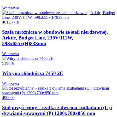
Warszawa
4011,77 zł
Szafa mroźnicza w obudowie ze stali nierdzewnej,
Arktic, Budget Line, 230V/111W,
598x655x(H)838mm
Warszawa
5198 zł
Witryna chłodnicza 7450 2E
Warszawa
4900 zł
Stół przyścienny – szafka z dwiema szufladami (L) i
drzwiami suwanymi (P) 1200x700x850 mm