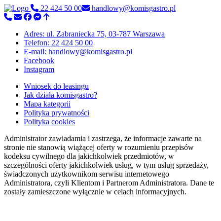
22 424 50 00
handlowy@komisgastro.pl
Adres: ul. Zabraniecka 75, 03-787 Warszawa
Telefon: 22 424 50 00
E-mail: handlowy@komisgastro.pl
Facebook
Instagram
Wniosek do leasingu
Jak działa komisgastro?
Mapa kategorii
Polityka prywatności
Polityka cookies
Administrator zawiadamia i zastrzega, że informacje zawarte na
stronie nie stanowią wiążącej oferty w rozumieniu przepisów
kodeksu cywilnego dla jakichkolwiek przedmiotów, w
szczególności oferty jakichkolwiek usług, w tym usług sprzedaży,
świadczonych użytkownikom serwisu internetowego
Administratora, czyli Klientom i Partnerom Administratora. Dane te
zostały zamieszczone wyłącznie w celach informacyjnych.