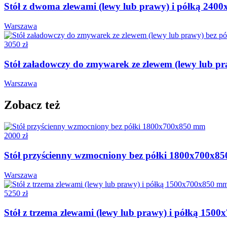
Stół z dwoma zlewami (lewy lub prawy) i półką 24
Warszawa
3050 zł
Stół załadowczy do zmywarek ze zlewem (lewy lub p
Warszawa
Zobacz też
2000 zł
Stół przyścienny wzmocniony bez półki 1800x700x8
Warszawa
5250 zł
Stół z trzema zlewami (lewy lub prawy) i półką 150