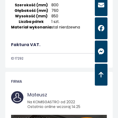
Szerokość (mm)
800
Głębokość (mm)
760
Wysokość (mm)
850
Liczba półek
1 szt.
Materiał wykonania
stal nierdzewna
Faktura VAT.
ID 17292
FIRMA
Mateusz
Na KOMISGASTRO od 2022
Ostatnio online wczoraj 14:25