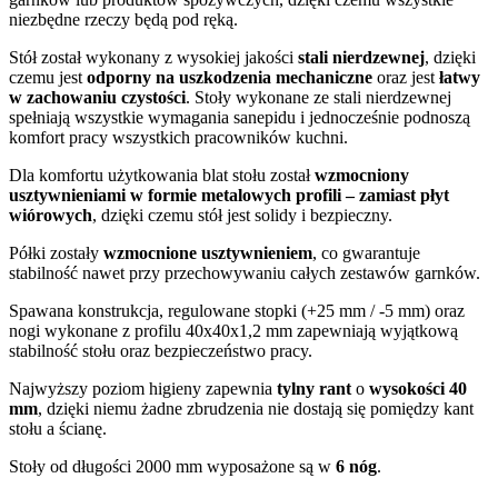
niezbędne rzeczy będą pod ręką.
Stół został wykonany z wysokiej jakości
stali nierdzewnej
, dzięki
czemu jest
odporny na uszkodzenia mechaniczne
oraz jest
łatwy
w zachowaniu czystości
. Stoły wykonane ze stali nierdzewnej
spełniają wszystkie wymagania sanepidu i jednocześnie podnoszą
komfort pracy wszystkich pracowników kuchni.
Dla komfortu użytkowania blat stołu został
wzmocniony
usztywnieniami w formie metalowych profili – zamiast płyt
wiórowych
, dzięki czemu stół jest solidy i bezpieczny.
Półki zostały
wzmocnione usztywnieniem
, co gwarantuje
stabilność nawet przy przechowywaniu całych zestawów garnków.
Spawana konstrukcja, regulowane stopki (+25 mm / -5 mm) oraz
nogi wykonane z profilu 40x40x1,2 mm zapewniają wyjątkową
stabilność stołu oraz bezpieczeństwo pracy.
Najwyższy poziom higieny zapewnia
tylny rant
o
wysokości 40
mm
, dzięki niemu żadne zbrudzenia nie dostają się pomiędzy kant
stołu a ścianę.
Stoły od długości 2000 mm wyposażone są w
6 nóg
.