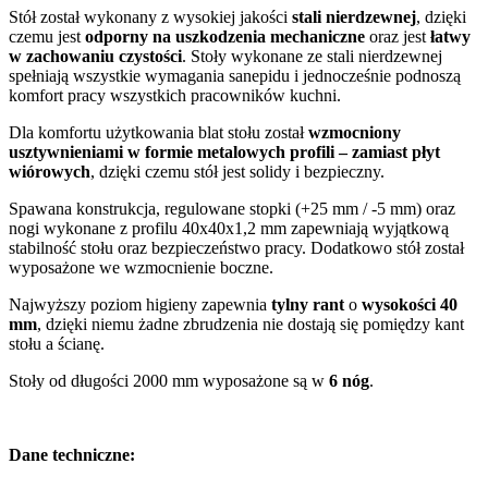
Stół został wykonany z wysokiej jakości
stali nierdzewnej
, dzięki
czemu jest
odporny na uszkodzenia mechaniczne
oraz jest
łatwy
w zachowaniu czystości
. Stoły wykonane ze stali nierdzewnej
spełniają wszystkie wymagania sanepidu i jednocześnie podnoszą
komfort pracy wszystkich pracowników kuchni.
Dla komfortu użytkowania blat stołu został
wzmocniony
usztywnieniami w formie metalowych profili – zamiast płyt
wiórowych
, dzięki czemu stół jest solidy i bezpieczny.
Spawana konstrukcja, regulowane stopki (+25 mm / -5 mm) oraz
nogi wykonane z profilu 40x40x1,2 mm zapewniają wyjątkową
stabilność stołu oraz bezpieczeństwo pracy. Dodatkowo stół został
wyposażone we wzmocnienie boczne.
Najwyższy poziom higieny zapewnia
tylny rant
o
wysokości 40
mm
, dzięki niemu żadne zbrudzenia nie dostają się pomiędzy kant
stołu a ścianę.
Stoły od długości 2000 mm wyposażone są w
6 nóg
.
Dane techniczne: