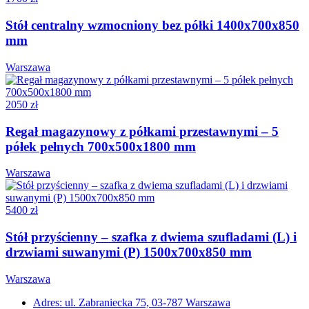
Stół centralny wzmocniony bez półki 1400x700x850
mm
Warszawa
2050 zł
Regał magazynowy z półkami przestawnymi – 5
półek pełnych 700x500x1800 mm
Warszawa
5400 zł
Stół przyścienny – szafka z dwiema szufladami (L) i
drzwiami suwanymi (P) 1500x700x850 mm
Warszawa
Adres: ul. Zabraniecka 75, 03-787 Warszawa