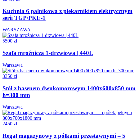
Kuchnia 6 palnikowa z piekarnikiem elektrycznym
serii TGP/PKE-1
WARSZAWA
5500 zł
Szafa mroźnicza 1-drzwiowa | 440L
Warszawa
3350 zł
Stół z basenem dwukomorowym 1400x600x850 mm
h=300 mm
Warszawa
2450 zł
Regał magazynowy z półkami przestawnymi – 5