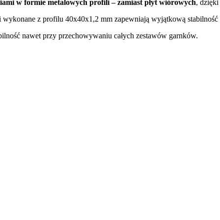
ami w formie metalowych profili – zamiast płyt wiórowych
, dzięki
 wykonane z profilu 40x40x1,2 mm zapewniają wyjątkową stabilność s
tabilność nawet przy przechowywaniu całych zestawów garnków.