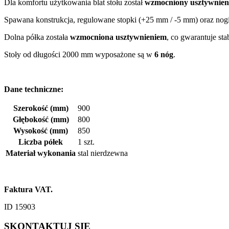
Dla komfortu użytkowania blat stołu został
wzmocniony usztywnieni
Spawana konstrukcja, regulowane stopki (+25 mm / -5 mm) oraz nogi
Dolna półka została
wzmocniona usztywnieniem
, co gwarantuje s
Stoły od długości 2000 mm wyposażone są w
6 nóg
.
Dane techniczne:
Szerokość (mm)
900
Głębokość (mm)
800
Wysokość (mm)
850
Liczba półek
1 szt.
Materiał wykonania
stal nierdzewna
Faktura VAT.
ID 15903
SKONTAKTUJ SIĘ