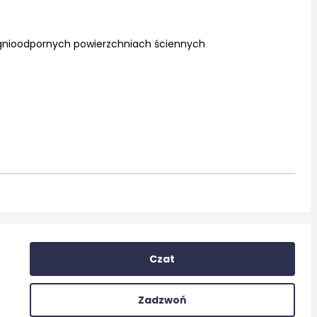
ognioodpornych powierzchniach ściennych
Czat
Zadzwoń