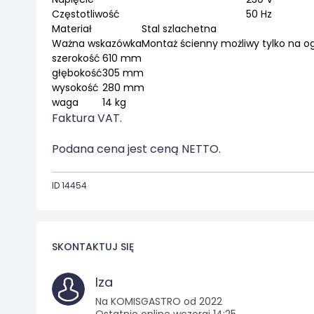
Częstotliwość
50 Hz
Materiał
Stal szlachetna
Ważna wskazówka
Montaż ścienny możliwy tylko na 
szerokość
610 mm
głębokość
305 mm
wysokość
280 mm
waga
14 kg
Faktura VAT.
Podana cena jest ceną NETTO.
ID 14454
SKONTAKTUJ SIĘ
Iza
Na KOMISGASTRO od 2022