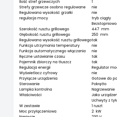
Ilość stref grzewczych
1
Strefy grzewcze osobno regulowane
nie
Regulowana wysokość grzałki
nie
regulacja mocy
tryb ciągły
Bezstopniowo
Szerokość rusztu grillowego
447 mm
Głębokość rusztu grillowego
250 mm
Regulowana wysokość rusztu grillowego
tak
Funkcja utrzymania temperatury
nie
Funkcja automatycznego włączania
nie
Ręczne ustawianie czasu
tak
Pojemnik zbiorczy na tłuszcz
tak
Regulacja energii
Regulator moc
Wyświetlacz cyfrowy
nie
Przyłącze urządzenia
Gotowe do po
Sterowanie
Pokrętło
Lampka kontrolna
Nagrzewanie
Właściwości
Jako urządze
Uchwyty z tył
W zestawie
1 ruszt
Moc przyłączeniowa
2 kW
Napięcie
230 V