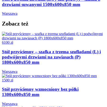
drzwiami suwanymi 1500x600x850 mm
Warszawa
Zobacz też
6100 zł
Stół przyścienny – szafka z trzema szufladami (L) i
podwójnymi drzwiami na zawiasach (P)
1800x600x850 mm
Warszawa
1500 zł
Stół przyścienny wzmocniony bez półki
1300x600x850 mm
Warszawa