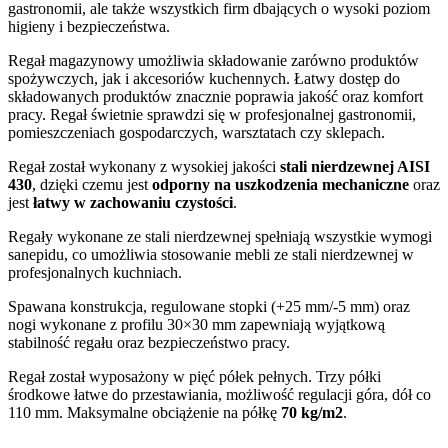
gastronomii, ale także wszystkich firm dbających o wysoki poziom
higieny i bezpieczeństwa.
Regał magazynowy umożliwia składowanie zarówno produktów
spożywczych, jak i akcesoriów kuchennych. Łatwy dostęp do
składowanych produktów znacznie poprawia jakość oraz komfort
pracy. Regał świetnie sprawdzi się w profesjonalnej gastronomii,
pomieszczeniach gospodarczych, warsztatach czy sklepach.
Regał został wykonany z wysokiej jakości
stali nierdzewnej AISI
430
, dzięki czemu jest
odporny na uszkodzenia mechaniczne
oraz
jest
łatwy w zachowaniu czystości
.
Regały wykonane ze stali nierdzewnej spełniają wszystkie wymogi
sanepidu, co umożliwia stosowanie mebli ze stali nierdzewnej w
profesjonalnych kuchniach.
Spawana konstrukcja, regulowane stopki (+25 mm/-5 mm) oraz
nogi wykonane z profilu 30×30 mm zapewniają wyjątkową
stabilność regału oraz bezpieczeństwo pracy.
Regał został wyposażony w pięć półek pełnych. Trzy półki
środkowe łatwe do przestawiania, możliwość regulacji góra, dół co
110 mm. Maksymalne obciążenie na półkę
70 kg/m2
.