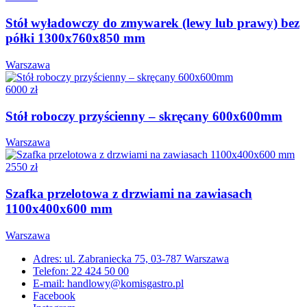
Stół wyładowczy do zmywarek (lewy lub prawy) bez
półki 1300x760x850 mm
Warszawa
6000 zł
Stół roboczy przyścienny – skręcany 600x600mm
Warszawa
2550 zł
Szafka przelotowa z drzwiami na zawiasach
1100x400x600 mm
Warszawa
Adres: ul. Zabraniecka 75, 03-787 Warszawa
Telefon: 22 424 50 00
E-mail: handlowy@komisgastro.pl
Facebook