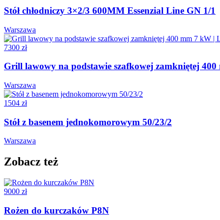
Stół chłodniczy 3×2/3 600MM Essenzial Line GN 1/1
Warszawa
7300 zł
Grill lawowy na podstawie szafkowej zamkniętej 400
Warszawa
1504 zł
Stół z basenem jednokomorowym 50/23/2
Warszawa
Zobacz też
9000 zł
Rożen do kurczaków P8N