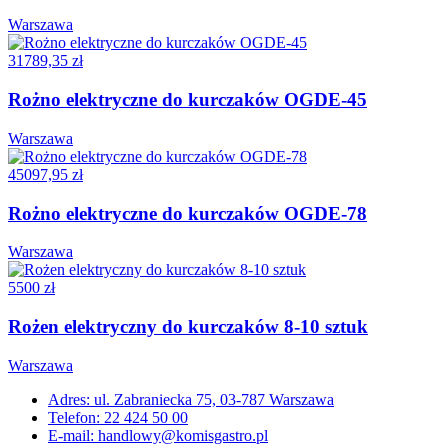
Warszawa
31789,35 zł
Rożno elektryczne do kurczaków OGDE-45
Warszawa
45097,95 zł
Rożno elektryczne do kurczaków OGDE-78
Warszawa
5500 zł
Rożen elektryczny do kurczaków 8-10 sztuk
Warszawa
Adres: ul. Zabraniecka 75, 03-787 Warszawa
Telefon: 22 424 50 00
E-mail: handlowy@komisgastro.pl