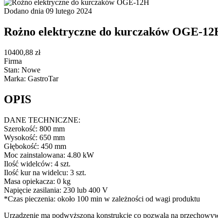
Dodano dnia 09 lutego 2024
Rożno elektryczne do kurczaków OGE-12
10400,88 zł
Firma
Stan: Nowe
Marka: GastroTar
OPIS
DANE TECHNICZNE:
Szerokość: 800 mm
Wysokość: 650 mm
Głębokość: 450 mm
Moc zainstalowana: 4.80 kW
Ilość widelców: 4 szt.
Ilość kur na widelcu: 3 szt.
Masa opiekacza: 0 kg
Napięcie zasilania: 230 lub 400 V
*Czas pieczenia: około 100 min w zależności od wagi produktu
Urządzenie ma podwyższoną konstrukcję co pozwala na przechowywa