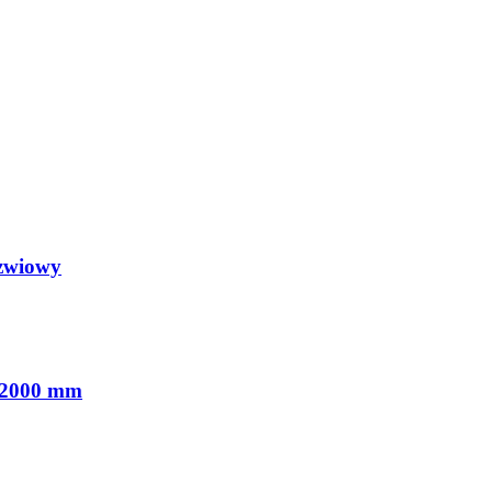
rzwiowy
x2000 mm