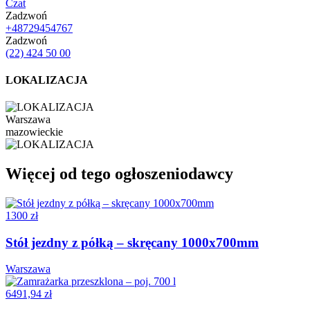
Czat
Zadzwoń
+48729454767
Zadzwoń
(22) 424 50 00
LOKALIZACJA
Warszawa
mazowieckie
Więcej od tego ogłoszeniodawcy
1300 zł
Stół jezdny z półką – skręcany 1000x700mm
Warszawa
6491,94 zł