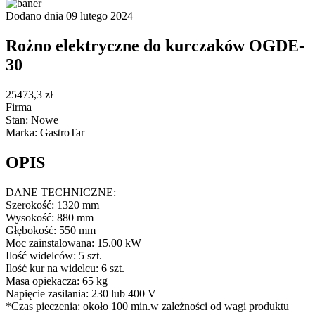
Dodano dnia 09 lutego 2024
Rożno elektryczne do kurczaków OGDE-
30
25473,3 zł
Firma
Stan: Nowe
Marka: GastroTar
OPIS
DANE TECHNICZNE:
Szerokość: 1320 mm
Wysokość: 880 mm
Głębokość: 550 mm
Moc zainstalowana: 15.00 kW
Ilość widelców: 5 szt.
Ilość kur na widelcu: 6 szt.
Masa opiekacza: 65 kg
Napięcie zasilania: 230 lub 400 V
*Czas pieczenia: około 100 min.w zależności od wagi produktu