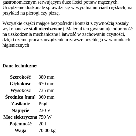
gastronomicznym serwującym duże ilości potraw mącznych.
Urządzenie doskonale sprawdzi się w wyrabianiu
ciast ciężkich
, na
przykład na pierogi czy pizzę.
Wszystkie części mające bezpośredni kontakt z żywnością zostały
wykonane ze
stali nierdzewnej
. Materiał ten gwarantuje odporność
na uszkodzenia mechaniczne i łatwość w zachowaniu czystości,
dzięki czemu praca z urządzeniem zawsze przebiega w warunkach
higienicznych .
Dane techniczne:
Szerokość
380 mm
Głębokość
670 mm
Wysokość
735 mm
Średnica [mm]
360 mm
Zasilanie
Prąd
Napięcie
230 V
Moc elektryczna
750 W
Pojemność
20 l
Waga
70.00 kg