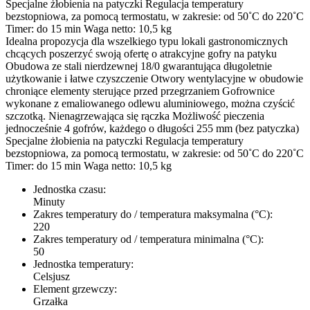
Specjalne żłobienia na patyczki Regulacja temperatury
bezstopniowa, za pomocą termostatu, w zakresie: od 50˚C do 220˚C
Timer: do 15 min Waga netto: 10,5 kg
Idealna propozycja dla wszelkiego typu lokali gastronomicznych
chcących poszerzyć swoją ofertę o atrakcyjne gofry na patyku
Obudowa ze stali nierdzewnej 18/0 gwarantująca długoletnie
użytkowanie i łatwe czyszczenie Otwory wentylacyjne w obudowie
chroniące elementy sterujące przed przegrzaniem Gofrownice
wykonane z emaliowanego odlewu aluminiowego, można czyścić
szczotką. Nienagrzewająca się rączka Możliwość pieczenia
jednocześnie 4 gofrów, każdego o długości 255 mm (bez patyczka)
Specjalne żłobienia na patyczki Regulacja temperatury
bezstopniowa, za pomocą termostatu, w zakresie: od 50˚C do 220˚C
Timer: do 15 min Waga netto: 10,5 kg
Jednostka czasu:
Minuty
Zakres temperatury do / temperatura maksymalna (°C):
220
Zakres temperatury od / temperatura minimalna (°C):
50
Jednostka temperatury:
Celsjusz
Element grzewczy:
Grzałka