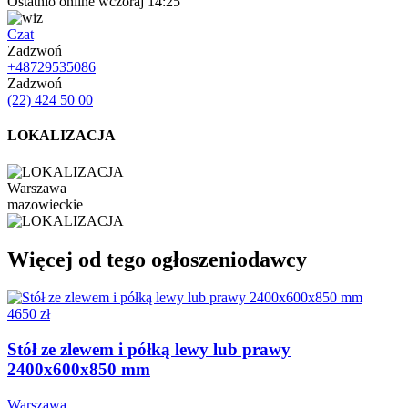
Ostatnio online wczoraj 14:25
Czat
Zadzwoń
+48729535086
Zadzwoń
(22) 424 50 00
LOKALIZACJA
Warszawa
mazowieckie
Więcej od tego ogłoszeniodawcy
4650 zł
Stół ze zlewem i półką lewy lub prawy
2400x600x850 mm
Warszawa