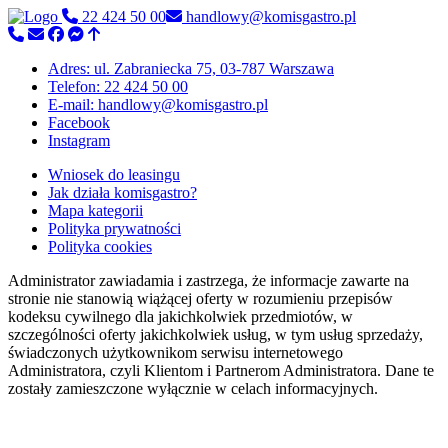
22 424 50 00
handlowy@komisgastro.pl
Adres: ul. Zabraniecka 75, 03-787 Warszawa
Telefon: 22 424 50 00
E-mail: handlowy@komisgastro.pl
Facebook
Instagram
Wniosek do leasingu
Jak działa komisgastro?
Mapa kategorii
Polityka prywatności
Polityka cookies
Administrator zawiadamia i zastrzega, że informacje zawarte na
stronie nie stanowią wiążącej oferty w rozumieniu przepisów
kodeksu cywilnego dla jakichkolwiek przedmiotów, w
szczególności oferty jakichkolwiek usług, w tym usług sprzedaży,
świadczonych użytkownikom serwisu internetowego
Administratora, czyli Klientom i Partnerom Administratora. Dane te
zostały zamieszczone wyłącznie w celach informacyjnych.