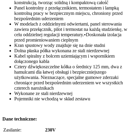
konstrukcją, tworząc solidną i kompaktową całość
Panel kontrolny z przełącznikiem, termostatem i lampką
kontrolną pracy w bezpiecznym miejscu, chroniony przed
bezpośrednim uderzeniem
W modelach z oddzielnymi odwiertami, panel sterowania
zawiera przełącznik, pilot i termostat na każdą studzienkę, w
celu oddzielnej regulacji temperatury.•Doskonała izolacja
przed promieniowaniem cieplnym
Kran spustowy wody znajduje się na dnie studni
Dolna płaska półka wykonana ze stali nierdzewnej
Kabel spiralny z bolcem uziemiającym i wspornikiem
dołączonego kabla
Cztery dźwiękoszczelne kółka o średnicy 125 mm, dwa z
hamulcami dla łatwej obsługi i bezpieczniejszego
użytkowania. Nieznaczące, specjalne gumowe zderzaki
chroniące przed bezpośrednim uderzeniem we wszystkich
czterech narożnikach
Wykonane ze stali nierdzewnej
Pojemniki nie wchodzą w skład zestawu
Dane techniczne:
Zasilanie:
230V