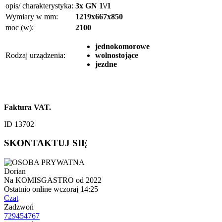
opis/ charakterystyka:
3x GN 1\/1
Wymiary w mm:
1219x667x850
moc (w):
2100
jednokomorowe
Rodzaj urządzenia:
wolnostojące
jezdne
Faktura VAT.
ID 13702
SKONTAKTUJ SIĘ
Dorian
Na KOMISGASTRO od 2022
Ostatnio online wczoraj 14:25
Czat
Zadzwoń
729454767