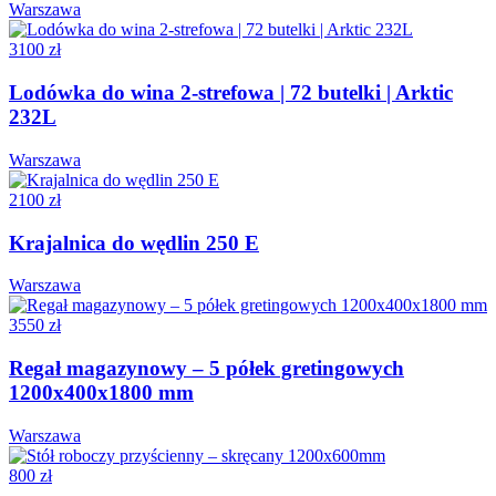
Warszawa
3100 zł
Lodówka do wina 2-strefowa | 72 butelki | Arktic
232L
Warszawa
2100 zł
Krajalnica do wędlin 250 E
Warszawa
3550 zł
Regał magazynowy – 5 półek gretingowych
1200x400x1800 mm
Warszawa
800 zł