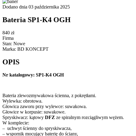
Dodano dnia 03 października 2025
Bateria SP1-K4 OGH
840 zł
Firma
Stan: Nowe
Marka: BD KONCEPT
OPIS
Nr katalogowy: SP1-K4 OGH
Bateria zlewozmywakowa ścienna, z pokrętłami.
Wylewka: obrotowa.
Głowica zaworu przy wylewce: suwakowa.
Głowice w korpusie: suwakowe.
Spryskiwacz: kątowy
DFZ
ze spiralnym rozciągliwym wężem.
W komplecie:
– uchwyt ścienny do spryskiwacza,
– wspornik mocujący baterię do ściany,