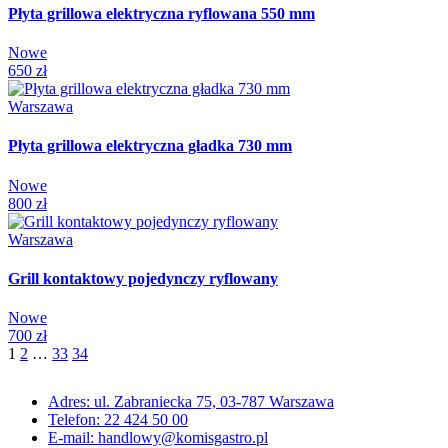
Płyta grillowa elektryczna ryflowana 550 mm
Nowe
650 zł
Warszawa
Płyta grillowa elektryczna gładka 730 mm
Nowe
800 zł
Warszawa
Grill kontaktowy pojedynczy ryflowany
Nowe
700 zł
1
2
…
33
34
Adres: ul. Zabraniecka 75, 03-787 Warszawa
Telefon: 22 424 50 00
E-mail: handlowy@komisgastro.pl